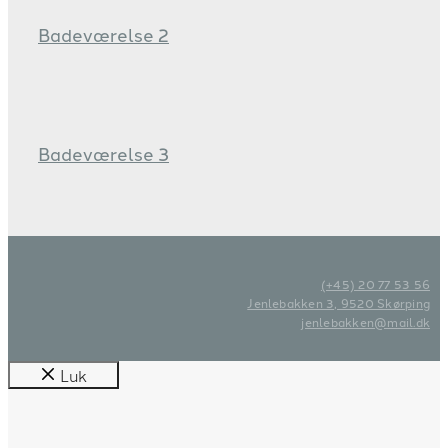
Badeværelse 2
Badeværelse 3
(+45) 20 77 53 56
Jenlebakken 3, 9520 Skørping
jenlebakken@mail.dk
Luk