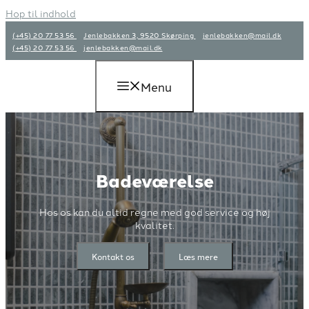
Hop til indhold
(+45) 20 77 53 56
Jenlebakken 3, 9520 Skørping
jenlebakken@mail.dk
(+45) 20 77 53 56
jenlebakken@mail.dk
Menu
Badeværelse
Hos os kan du altid regne med god service og høj
kvalitet.
Kontakt os
Læs mere